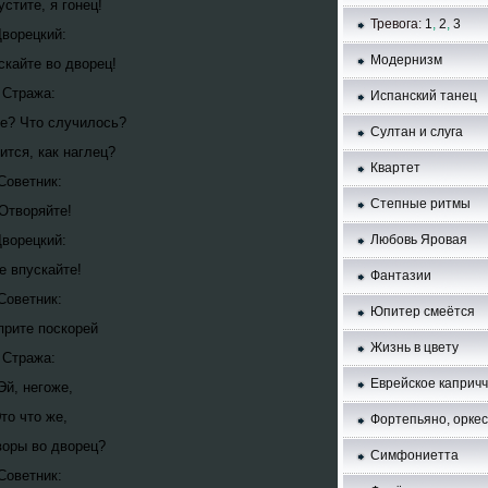
устите, я гонец!
Тревога:
1
,
2
,
3
ворецкий:
Модернизм
скайте во дворец!
Стража:
Испанский танец
ое? Что случилось?
Султан и слуга
ится, как наглец?
Квартет
Советник:
Степные ритмы
 Отворяйте!
ворецкий:
Любовь Яровая
е впускайте!
Фантазии
Советник:
Юпитер смеётся
прите поскорей
Жизнь в цвету
Стража:
Еврейское каприч
Эй, негоже,
то что же,
Фортепьяно, орке
воры во дворец?
Симфониетта
Советник: