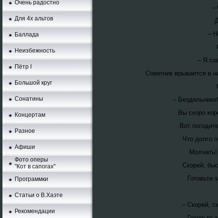
Очень радостно
–
Для 4х альтов
Д
– Н
Баллада
Неизбежность
– Я со
Пётр I
Советник врывается в н
Большой круг
Сонатины
– Бездельники!
Вы скоро кор
Концертам
Вот погодите
Разное
Что долго п
Афиши
Молчать!
Фото оперы
Скорей, быс
"Кот в сапогах"
Готовьте 
Программки
Статьи о В.Хаэте
– Скорей, с
Рекомендации
Готовьте 