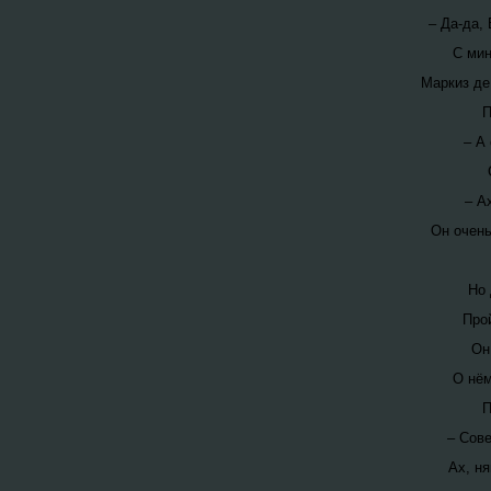
– Да-да,
С мин
Маркиз де
П
– А
– А
Он очень
Но 
Прой
Он 
О нём
П
– Сове
Ах, ня