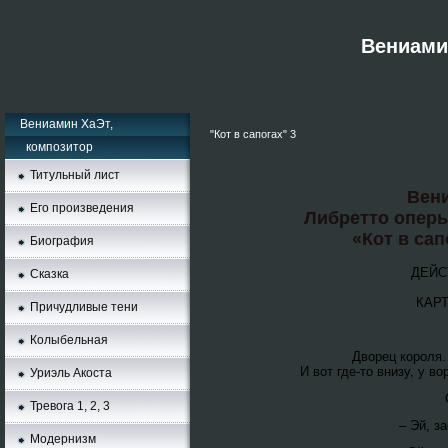
Вениамин
Вениамин ХаЭт,
"Кот в сапогах" 3
композитор
Титульный лист
Вен
Его произведения
Либретто опер
«Кот в сап
Биография
ДЕЙС
Сказка
КАР
Причудливые тени
Колыбельная
Дворец короля.
И вот где-то внизу, у в
Уриэль Акоста
Тревога 1, 2, 3
– Эй, з
Moдернизм