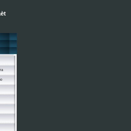
èt
та
во