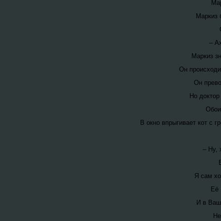
Мар
Маркиз 
– А
Маркиз зн
Он происходи
Он прево
Но доктор 
Обои
В окно впрыгивает кот с г
– Ну, 
Я сам хо
Её 
И в Ваш
Не