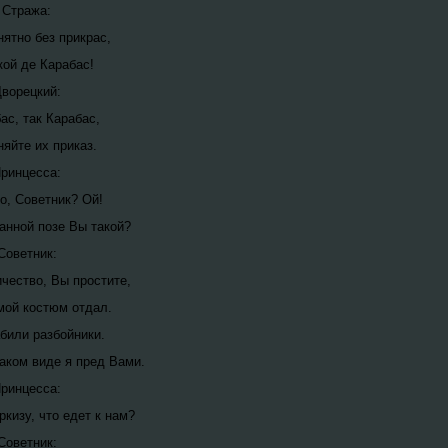
Стража:
нятно без прикрас,
кой де Карабас!
ворецкий:
ас, так Карабас,
яйте их приказ.
ринцесса:
то, Советник? Ой!
ранной позе Вы такой?
Советник:
чество, Вы простите,
мой костюм отдал.
абили разбойники.
таком виде я пред Bами.
ринцесса:
ркизу, что едет к нам?
Советник: