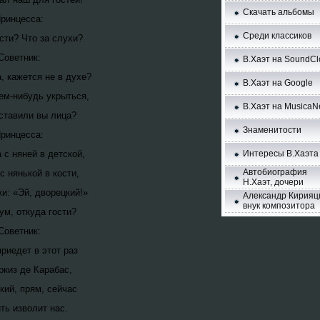
Скачать альбомы
ринцесса:
Среди классиков
ости? Что за слухи?
Советник:
В.Хаэт нa SoundCl
, кажется не в духе?
В.Хаэт нa Google
чем-нибудь укрыться,
В.Хаэт нa MusicaN
ставили вы лица?
Знаменитости
ринцесса:
 с няней в детской,
Интересы В.Хаэта
Автобиография
с нянькой в кости,
Н.Хаэт, дочери
и: «Эй, дворецкий!»
Александр
Кирияц
внук композитора
ум, откуда гости?
Советник:
приедет в этот раз
киз де Карабас,
кий, прям, сейчас
ть изволит нас.