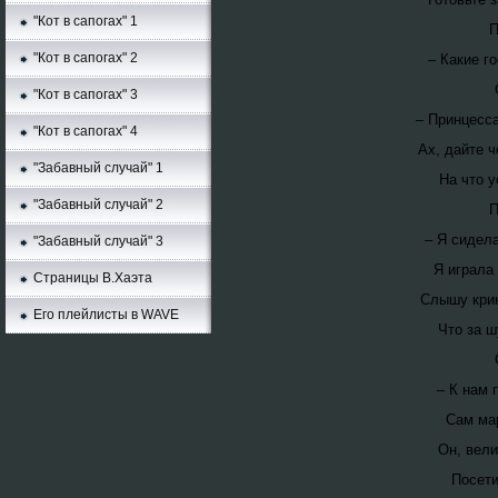
"Кот в сапогах" 1
П
"Кот в сапогах" 2
– Какие г
"Кот в сапогах" 3
– Принцесса
"Кот в сапогах" 4
Ах, дайте 
"Забавный случай" 1
На что у
"Забавный случай" 2
П
– Я сидела
"Забавный случай" 3
Я играла 
Страницы В.Хаэта
Слышу крик
Его плейлисты в WAVE
Что за ш
– К нам 
Сам мар
Он, вели
Посети