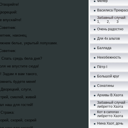
Филёр
 Отворяйте!
Bacилиca Пpeкpac
ворецкий:
Забавный случай:
е впускайте!
1
,
2
,
3
Советник:
Очень радостно
ветник, наконец.
Для 4х альтов
ижнем белье, укрытый лопухами.
Баллада
Советник:
Неизбежность
 Спать средь бела дня?
оля не впустите сюда!
Пётр I
! Задам я вам такого,
Большой круг
омнить будете меня!
Сонатины
 Дворецкий, слуги,
Aрхивы В.Хаэта
трей, смелей, живей
Забавный случай -
зал наш для гостей!
либретто Хаэта
Кот в сапогах -
Стража:
либретто Хаэта
корей, скорей, скорей
Нина Хаэт, дочь
зал наш для гостей!