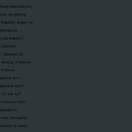
 Ваше Высочество,
уты на минуту
 Карабас будет тут.
ринцесса:
 стар маркиз?
Советник:
х, принцесса!
 молод, и красив,
И богат.
доктор его –
доха и плут!
тут как тут!
 столько лгут!
ринцесса:
тник, погодите!
нюшка! (к няне)