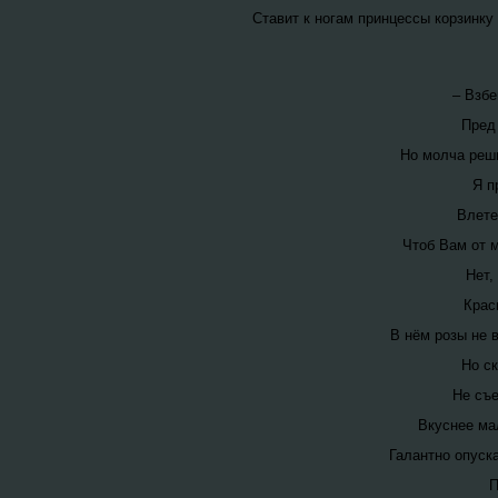
Ставит к ногам принцессы корзинку
– Взбе
Пред
Но молча реши
Я п
Влете
Чтоб Bам от м
Нет,
Крас
В нём розы не в
Но с
Не съе
Вкуснее ма
Галантно опуск
П