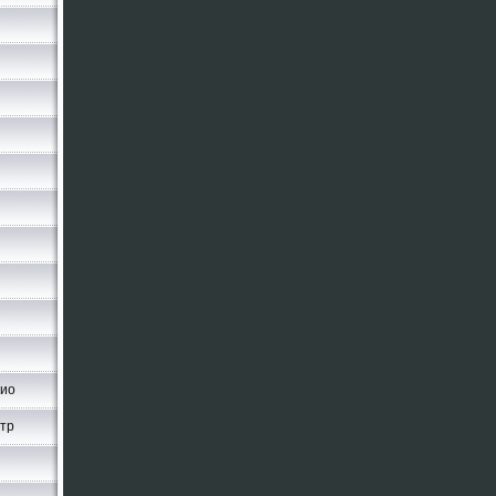
чио
стр