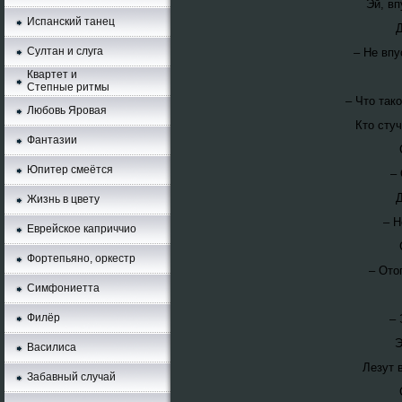
Эй, вп
Испанский танец
Д
Султан и слуга
– Не впу
Квартет и
Степные ритмы
– Что так
Любовь Яровая
Кто стуч
Фантазии
Юпитер смеётся
–
Д
Жизнь в цвету
– Н
Еврейское каприччио
Фортепьяно, оркестр
– Ото
Симфониетта
Филёр
– 
Э
Василиса
Лезут 
Забавный случай