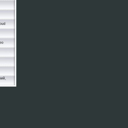
oud
eo
кий,