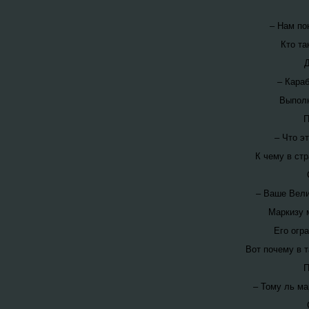
– Нам по
Кто та
Д
– Караб
Выполн
П
– Что э
К чему в ст
– Ваше Вели
Маркизу 
Его огр
Вот почему в 
П
– Тому ль ма