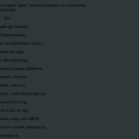
 и кладёт букет, распластываясь в галантном
поклоне.
Кот:
шён да обижен,
 Вами унижен,
л оскорбленье снести,
рямо из сада
л без доклада,
аркиза дары принести.
 право, букета
ивей, чем это.
янут, чтоб вечно цвести.
колько бы ягод
ли б Вы за год,
лины нигде не найти!
ается к ногам принцессы.
ринцесса: