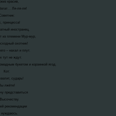
киз красив,
богат… Ля-ля-ля!
Советник:
х, принцесса!
атный иностранец,
т из племени Мур-мур,
сходный охотник!
его – нахал и плут.
х тут не ждут.
ромадным букетом и корзинкой ягод.
Кот:
хватит, сударь!
Вы лжёте!
чу представиться
Высочеству.
ей рекомендации
 нуждаюсь.