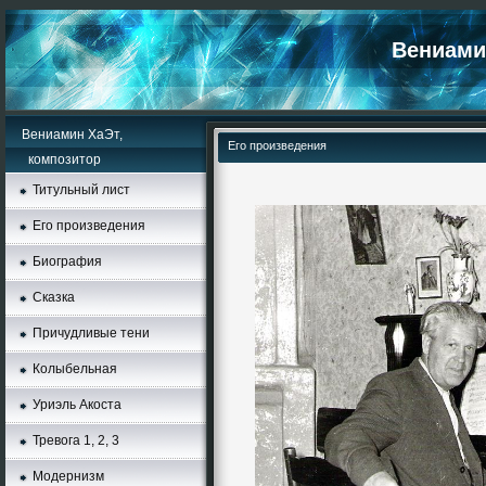
Вениамин
Вениамин ХаЭт,
Его произведения
композитор
Титульный лист
Его произведения
Биография
Сказка
Причудливые тени
Колыбельная
Уриэль Акоста
Тревога 1, 2, 3
Moдернизм