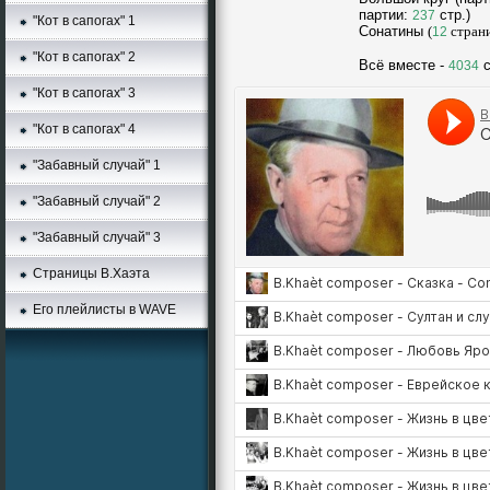
партии:
стp.)
237
"Кот в сапогах" 1
Сонатины
(
стран
12
"Кот в сапогах" 2
Всё вместе -
с
4034
"Кот в сапогах" 3
"Кот в сапогах" 4
"Забавный случай" 1
"Забавный случай" 2
"Забавный случай" 3
Страницы В.Хаэта
Его плейлисты в WAVE