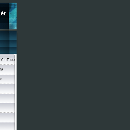
èt
YouTube
та
во