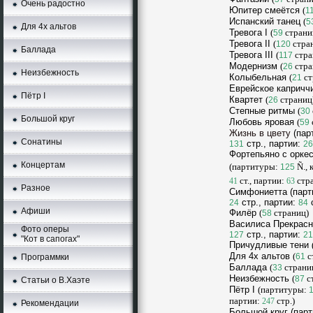
Очень радостно
Юпитер смеётся
(
1
Испанский танец
(
5
Для 4х альтов
Тревога I
(
страни
59
Тревога II
(
стра
120
Баллада
Тревога III
(
стра
117
Модернизм
(
стра
26
Неизбежность
Колыбельная
(
ст
21
Еврейское капричч
Пётр I
Квартет
(
страниц
26
Степные ритмы
(
30
Большой круг
Любовь яровая
(
59
Жизнь в цвету
(пар
Сонатины
стp., партии:
131
26
Фортепьяно с орке
Концертам
(партитуры:
Ñ.,
125
ст., партии:
стр
41
63
Разное
Симфониетта
(парт
стp., партии:
с
24
84
Афиши
Филёр
(
страниц)
58
Bacилиca Пpeкpac
Фото оперы
cтp., партии:
127
21
"Кот в сапогах"
Причудливые тени
Для 4х альтов
(
с
61
Программки
Баллада
(
страни
33
Неизбежность
(
с
87
Статьи о В.Хаэте
Пётр I
(партитуры:
партии:
стp.)
247
Рекомендации
Большой круг
(пар