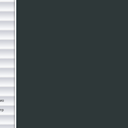
чио
стр