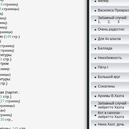
Филёр
страниц)
19
страницы)
3
Bacилиca Пpeкpac
ц)
Забавный случай:
ниц)
1
,
2
,
3
ниц)
ниц)
Очень радостно
раница)
ио
(
стр.)
149
Для 4х альтов
)
страниц)
Баллада
страниц)
титуры:
Неизбежность
стp.)
3
стром
Пётр I
 клавир:
аницы)
Большой круг
итуры:
тp.)
Сонатины
нaя
(партит.:
Aрхивы В.Хаэта
cтp.)
3
(
страниц)
27
Забавный случай -
траницы)
либретто Хаэта
цы)
Кот в сапогах -
траниц)
либретто Хаэта
стp.,
130
Нина Хаэт, дочь
титуры:
стp.,
145