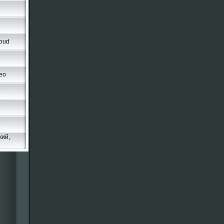
oud
eo
кий,