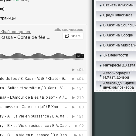
Скачать альбомы
иц)
Среди классиков
траницы
В.Хаэт нa SoundCl
В.Хаэт нa Google
В.Хаэт нa MusicaN
Знаменитости
Интересы В.Хаэта
Автобиография
Н.Хаэт, дочери
Александр
Кирияц
внук композитора