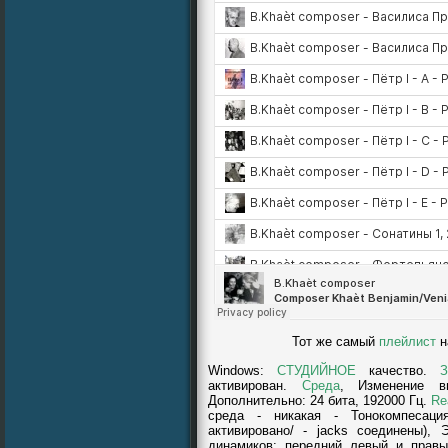
Тот же самый
плейлист
н
Windows
:
СТУДИЙНОЕ
качество.
З
aктивирован.
Cреда
, Изменение в
Дополнительно: 24 бита, 192000 Гц.
Re
среда - никакая - Тонокомпесаци
активировано/ - jacks соединены), 
динамиков: передний левый и прав