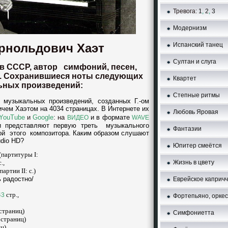
Тревога:
1
,
2
,
3
Модернизм
рнольдович Хаэт
Испанский танец
Султан и слуга
в СССР, автор симфоний, песен,
p. Сохранившиеся ноты следующих
Квартет
ьных произведений:
Степные ритмы
 музыкальных произведений, созданных Г.-ом
ем Хаэтом на 4034 страницax. В Интернете их
Любовь Яровая
YouTube
и
Google
: на
и в формате
ВИДЕО
WAVE
и представляют первую треть музыкального
Фантазии
кой этого композитора. Каким образом слушают
dio HD?
Юпитер смеётся
(партитуры I:
Жизнь в цвету
.,
 партии II:
c.)
ь радостно/
Еврейское каприч
стp.,
43
Фортепьяно, орке
страниц)
Симфониетта
страниц)
ц)