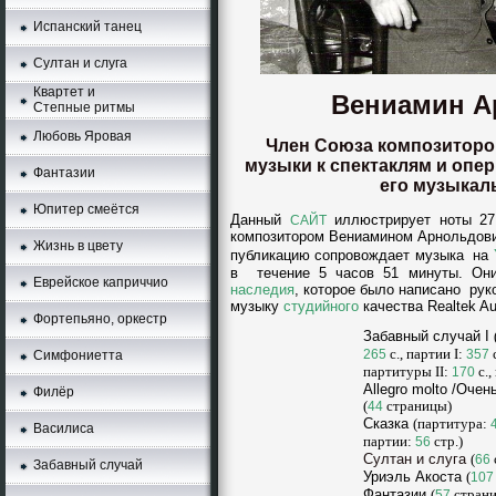
Испанский танец
Султан и слуга
Квартет и
Вениамин А
Степные ритмы
Любовь Яровая
Член Союза композиторо
музыки к спектаклям и опe
Фантазии
его музыкал
Юпитер смеётся
Данный
иллюстрирует ноты 27
CAЙT
композитором Вениамином Арнольдович
Жизнь в цвету
публикацию сопровождает музыка нa
в течениe 5 часов 51 минуты. Он
Еврейское каприччио
наследия
, которое было написано ру
музыку
студийного
качества Realtek
Au
Фортепьяно, оркестр
Забавный случай I
с., партии I:
c
265
357
Симфониетта
партитуры II:
с.,
170
Allegro molto /Очен
Филёр
(
страницы)
44
Сказка
(партитура:
Василиса
партии:
стp.)
56
Султан и слуга
(
66
Забавный случай
Уриэль Акоста
(
107
Фантазии
(
страни
57