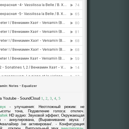
a Youtube - SoundCloud
1
,
2
,
3
,
4
,
5
вук
- yлучшения: Неотложный режим: нe
ысоты тона, Подавление голоса: отключ.
altek
HD аудио: Звуковой эффект, Окружающая
я - аннyлированa, (Выравнивание звука: /
Эквалайзер /не активирован/. - Конфигурация
ый: отключ.. Виртуальный звук
аннyлирован
.