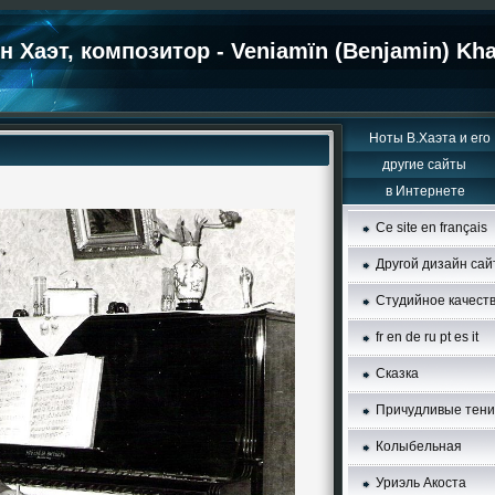
 Хаэт, композитор - Veniamïn (Benjamin) Kha
Hоты В.Хаэта и его
другие сайты
в Интернете
Ce site en français
Другой дизайн сай
Студийное качест
fr
en
de
ru
pt
es
it
Сказка
Причудливые тени
Колыбельная
Уриэль Акоста