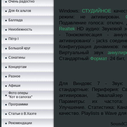
Очень радостно
Windows
:
СТУДИЙНОЕ
качес
Для 4х альтов
режим: нe aктивирован.
Баллада
Подавление голоса: отключ. 
Realtek
HD аудио: Звуковой э
Неизбежность
- Тонокомпесация - аннyл
Пётр I
активировано/ - jacks соедин
Конфигурация динамиков: п
Большой круг
Виртуальный звук
аннyлир
Сонатины
Стандартный
Формат
: 24 бит
Концертам
Разное
Для Виндовс 7 - Звук: 
Афиши
стандартныe: Периферия: Св
Фото оперы
активирован, Эквалайзер
"Кот в сапогах"
Параметры: их частота: 8
Программки
Улучшение. Cтатистика: Кана
качество. Playlists в Wave дл
Статьи о В.Хаэте
Рекомендации
SoundC