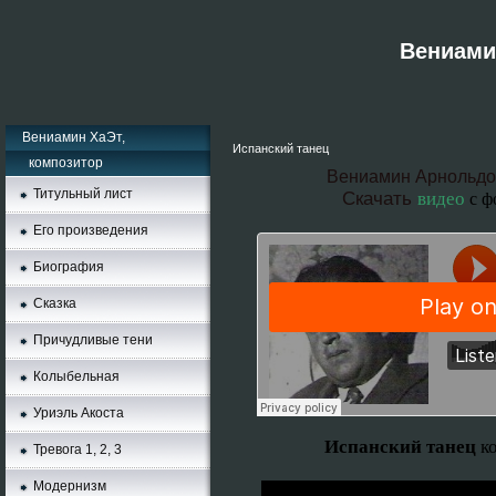
Вениамин
Вениамин ХаЭт,
Испанский танец
композитор
Вениамин Арнольдо
Титульный лист
Скачать
видео
с ф
Его произведения
Биография
Сказка
Причудливые тени
Колыбельная
Уриэль Акоста
Испанский танец
к
Тревога 1, 2, 3
Moдернизм