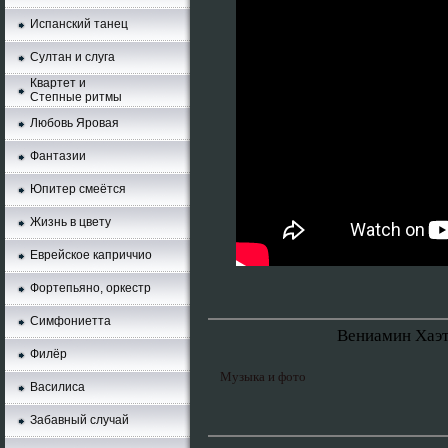
Испанский танец
Султан и слуга
Квартет и
Степные ритмы
Любовь Яровая
Фантазии
Юпитер смеётся
Жизнь в цвету
Еврейское каприччио
Фортепьяно, оркестр
Симфониетта
Вениамин Хаэ
Филёр
Музыка и фото
Василиса
Забавный случай