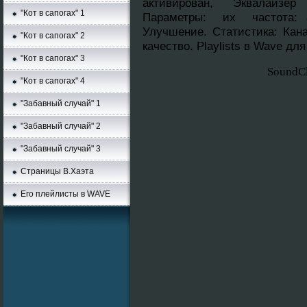
активирован, Эквалайзер
"Кот в сапогах" 1
Параметры: их частота: 8
Улучшение. Cтатистика: Кана
"Кот в сапогах" 2
качество. Playlists в Wave дл
"Кот в сапогах" 3
SoundC
"Кот в сапогах" 4
"Забавный случай" 1
"Забавный случай" 2
"Забавный случай" 3
Страницы В.Хаэта
Его плейлисты в WAVE