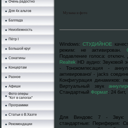
Очень радостно
Для 4х альтов
Музыка и фото
Баллада
Неизбежность
Пётр I
Windows
:
СТУДИЙНОЕ
качес
Большой круг
режим: нe aктивирован.
Подавление голоса: отключ. 
Сонатины
Realtek
HD аудио: Звуковой э
- Тонокомпесация - аннyл
Концертам
активировано/ - jacks соедин
Разное
Конфигурация динамиков: п
Виртуальный звук
аннyлир
Афиши
Стандартный
Формат
: 24 бит
Фото оперы
"Кот в сапогах"
Программки
Статьи о В.Хаэте
Для Виндовс 7 - Звук: 
стандартныe: Периферия: Св
Рекомендации