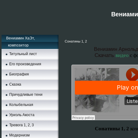
Вениамин
Вениамин ХаЭт,
Сонатины 1, 2
композитор
Вениамин Арнольд
Титульный лист
Скачать
видео
с ф
Его произведения
Биография
Сказка
Причудливые тени
Колыбельная
Уриэль Акоста
Тревога 1, 2, 3
Сонатины 1, 2
ком
Moдернизм