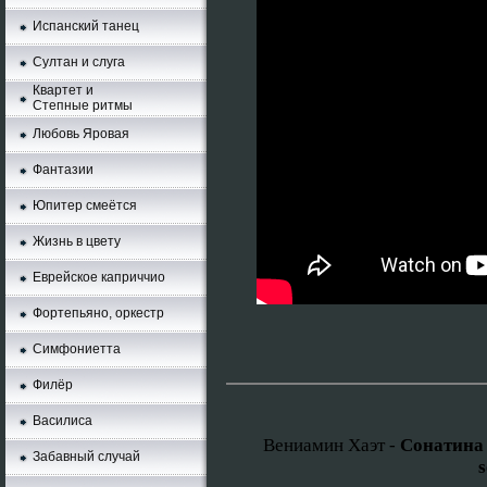
Испанский танец
Султан и слуга
Квартет и
Степные ритмы
Любовь Яровая
Фантазии
Юпитер смеётся
Жизнь в цвету
Еврейское каприччио
Фортепьяно, оркестр
Симфониетта
Филёр
Василиса
Вениамин Хаэт -
Сонатина 
Забавный случай
s