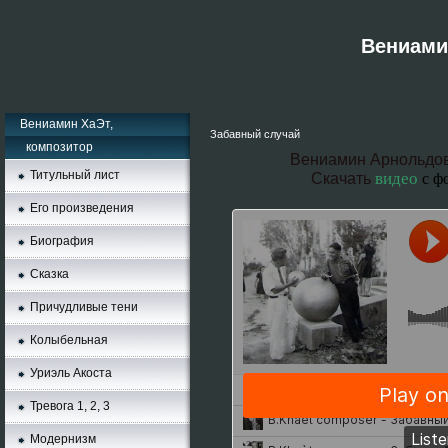
Вениамин
Вениамин ХаЭт,
Забавный случай
композитор
Вениамин Арнольдов
Титульный лист
видеo
Скачать
с ф
Его произведения
Биография
Сказка
Причудливые тени
Колыбельная
Уриэль Акоста
Тревога 1, 2, 3
Moдернизм