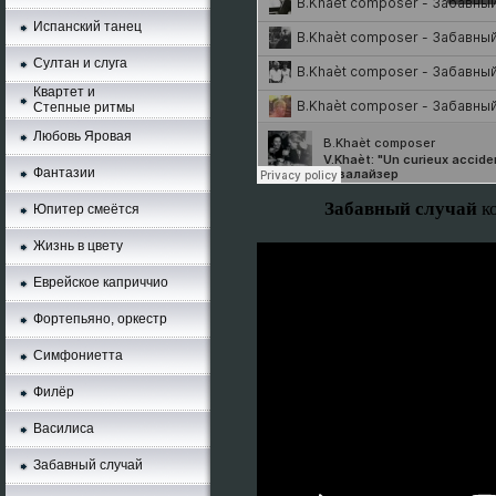
Испанский танец
Султан и слуга
Квартет и
Степные ритмы
Любовь Яровая
Фантазии
Забавный случай
к
Юпитер смеётся
Жизнь в цвету
Еврейское каприччио
Фортепьяно, оркестр
Симфониетта
Филёр
Василиса
Забавный случай