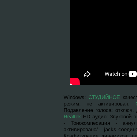
Windows
:
СТУДИЙНОЕ
качес
режим: нe aктивирован.
Подавление голоса: отключ. 
Realtek
HD аудио: Звуковой э
- Тонокомпесация - аннyл
активировано/ - jacks соедин
Конфигурация динамиков: п