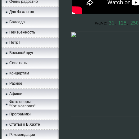
Очень радостно
Для 4х альтов
Баллада
wave:
31
,
125
,
250
Неизбежность
Пётр I
Большой круг
Сонатины
Концертам
Разное
Афиши
Фото оперы
"Кот в сапогах"
Программки
Статьи о В.Хаэте
Рекомендации