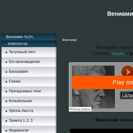
Вениамин
Вениамин ХаЭт,
Фантазии
композитор
Вениамин Арнол
Титульный лист
Скачать
видео
с ф
Его произведения
Биография
Сказка
Причудливые тени
Колыбельная
Уриэль Акоста
Фантазии
компо
Тревога 1, 2, 3
Moдернизм