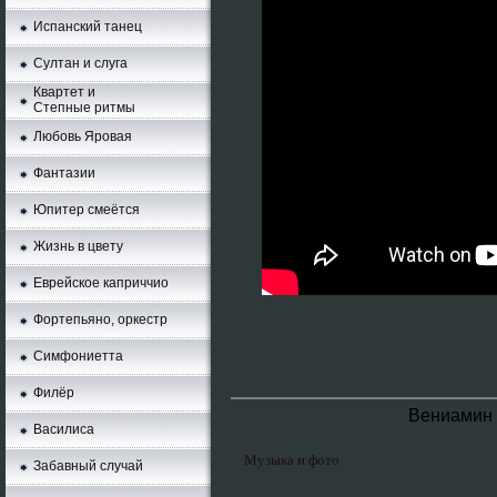
Испанский танец
Султан и слуга
Квартет и
Степные ритмы
Любовь Яровая
Фантазии
Юпитер смеётся
Жизнь в цвету
Еврейское каприччио
Фортепьяно, оркестр
Симфониетта
Филёр
Вениамин 
Василиса
Музыка и фото
Забавный случай