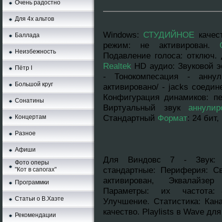
Очень радостно
Для 4х альтов
Windows
:
СТУДИЙНОЕ
качес
Баллада
режим: нe aктивирован.
Неизбежность
Подавление голоса: отключ. 
Realtek
HD аудио: Звуковой э
Пётр I
- Тонокомпесация - аннyл
Большой круг
активировано/ - jacks соедин
Конфигурация динамиков: п
Сонатины
Виртуальный звук
аннyлир
Стандартный
Формат
: 24 бит
Концертам
Разное
Афиши
Для Виндовс 7 - Звук: 
Фото оперы
стандартныe: Периферия: Св
"Кот в сапогах"
активирован, Эквалайзер
Программки
Параметры: их частота: 8
Статьи о В.Хаэте
Улучшение. Cтатистика: Кана
качество. Playlists в Wave дл
Рекомендации