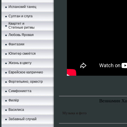
Испанский танец
Султан и слуга
Квартет и
Степные ритмы
Любовь Яровая
Фантазии
Юпитер смеётся
Жизнь в цвету
Еврейское каприччио
Фортепьяно, оркестр
Симфониетта
Вениамин Ха
Филёр
Василиса
Музыка и фото
Забавный случай