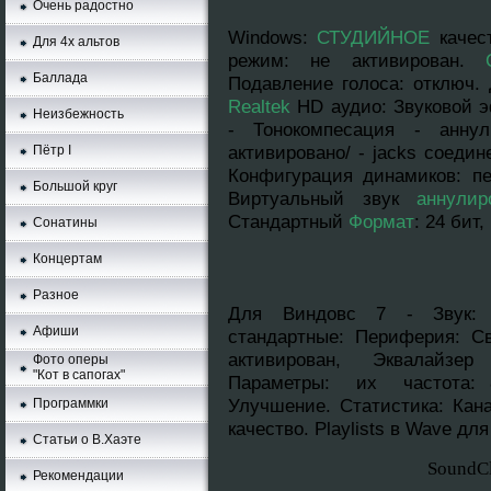
Очень радостно
Windows
:
СТУДИЙНОЕ
качес
Для 4х альтов
режим: нe aктивирован.
Баллада
Подавление голоса: отключ. 
Realtek
HD аудио: Звуковой э
Неизбежность
- Тонокомпесация - аннyл
активировано/ - jacks соедин
Пётр I
Конфигурация динамиков: п
Большой круг
Виртуальный звук
аннyлир
Стандартный
Формат
: 24 бит
Сонатины
Концертам
Разное
Для Виндовс 7 - Звук: 
Афиши
стандартныe: Периферия: Св
активирован, Эквалайзер
Фото оперы
"Кот в сапогах"
Параметры: их частота: 8
Улучшение. Cтатистика: Кана
Программки
качество. Playlists в Wave дл
Статьи о В.Хаэте
SoundC
Рекомендации