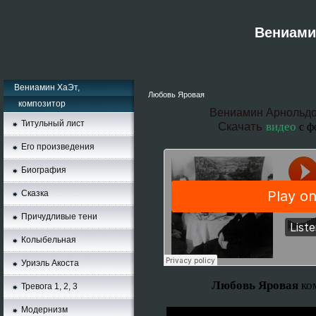
Вениамин
Вениамин ХаЭт,
Любовь Яровая
композитор
Вениамин Арнольдо
Титульный лист
Скачать
видео
с ф
Его произведения
Биография
Сказка
Причудливые тени
Колыбельная
Уриэль Акоста
Любовь Яровая
ко
Тревога 1, 2, 3
Moдернизм