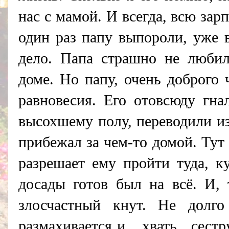
нас с мамой. И всегда, всю за
один раз папу выпороли, уже в
дело. Папа страшно не любил
доме. Но папу, очень доброго 
равновесия. Его отовсюду гна
высохшему полу, переводили из
прибежал за чем-то домой. Тут 
разрешает ему пройти туда, к
досады готов был на всё. И, 
злосчастный кнут.
Не долго
размахивается и.., хвать, сест