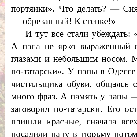
портянки». Что делать? — Сн
— обрезанный! К стенке!»
И тут все стали убеждать: 
А папа не ярко выраженный 
глазами и небольшим носом. М
по-татарски». У папы в Одесс
чистильщика обуви, общаясь 
много фраз. А память у папы 
заговорил по-татарски. Его ос
пришли красные, сначала все
посадили папу в тюрьму потому