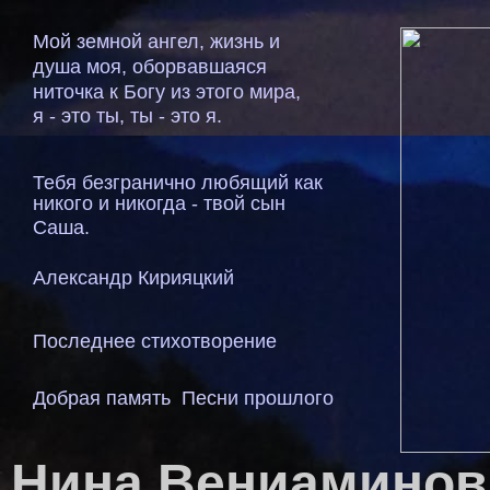
Мой земной ангел, жизнь и
душа моя, оборвавшаяся
ниточка к Богу из этого мира,
я - это ты, ты - это я.
Тебя безгранично любящий как
никого и никогда - твой сын
Саша.
Aлександр Кирияцкий
Последнее стихотворение
Добрая память
Песни прошлого
Нина Вениаминов