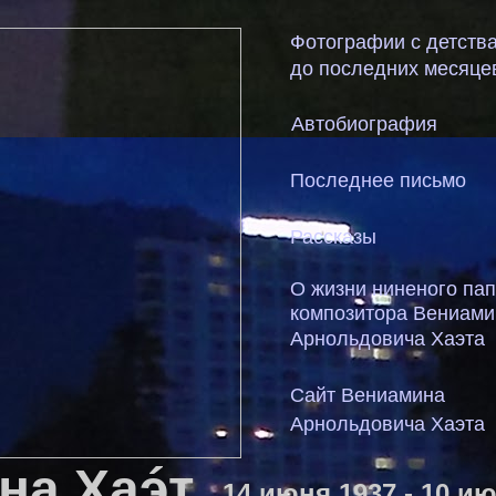
Фотографии с детств
до последних месяце
Автобиография
Последнее письмо
Рассказы
О жизни ниненого па
композитора Вениами
Арнольдовича Хаэта
Сайт Вениамина
Арнольдовича Хаэта
´
на Хаэт
14 июня 1937 - 10 и