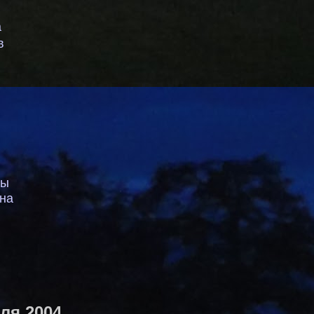
а
в
пы
на
юля 2004