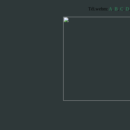
Tél.webm:
A
,
B
,
C
,
D