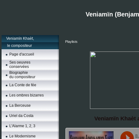
Veniamïn (Benjam
Veniamïn Khaèt,
Playlists
le compositeur
Page d'accueil
Ses oeuvres
conservées
Biographie
du compositeur
La Conte de fée
Les ombres bizarres
La Berceuse
Uriel da Costa
Veniamïn Khaèt av
L'Alarme 1, 2, 3
Le Modernisme