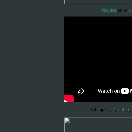
Playlists
et les
a
Tél. mp3
1
,
2
,
3
,
4
,
5
,