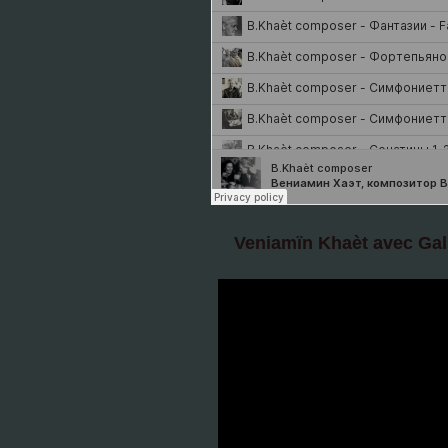
Veniamïn Khaèt avec Gal