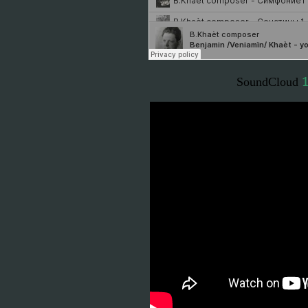
SoundCloud