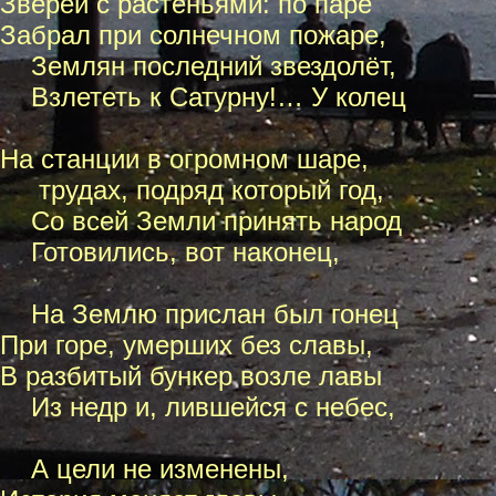
Зверей с растеньями: по паре
Забрал при солнечном пожаре,
Землян последний звездолёт,
Взлететь к Сатурну!… У колец
На станции в огромном шаре,
трудах, подряд который год,
Со всей Земли принять народ
Готовились, вот наконец,
На Землю прислан был гонец
При горе, умерших без славы,
В разбитый бункер возле лавы
Из недр и, лившейся с небес,
А цели не изменены,