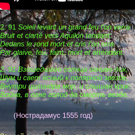
2. 91
Soleil levant un grand feu l'on verra
Bruit et clarté vers Aquilon tendant:
Dedans le rond mort et cris l'on orra
Par glaive, feu, faim, mort et attendant.
2. 91 Взошедшего солнца огниво-лик,
Шум и свет ясный к полярной звезде,
Внутри цилиндра мор, и слышан крик:
Война, в огне голод да смерть везде.
(Нострадамус 1555 год)