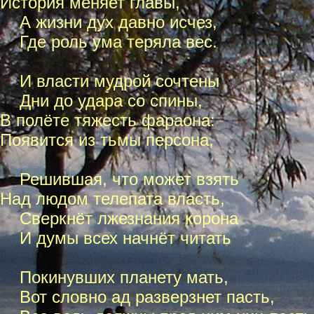
История меняет главы,
А жизни дух давно исчез,
Где роль ума теряла вес.
И власти мудрой сочтены
Дни до удара со спины,
В полёте тяжесть фараона:
Появится из тьмы персона,
Решившая, что может взять
Над людом телепата власть,
Сверкнёт лжезнания корона
И думы всех начнёт читать
Покинувших планету мать,
Вот словно ад разверзнет пасть,