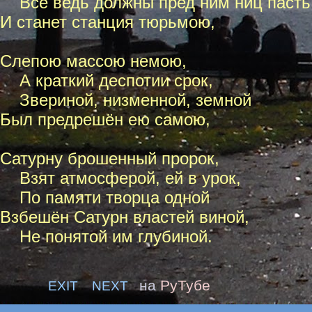
Все ведь должны пред ним ниц пасть
И станет станция тюрьмою,
Слепою массою немою,
А краткий деспотии срок,
Звериной, низменной, земной
Был предрешён ею самою,
Сатурну брошенный пророк,
Взят атмосферой, ей в урок,
По памяти творца одной
Взбешён Сатурн властей виной,
Не понятой им глубиной.
на
РуТубе
EXIT
NEXT