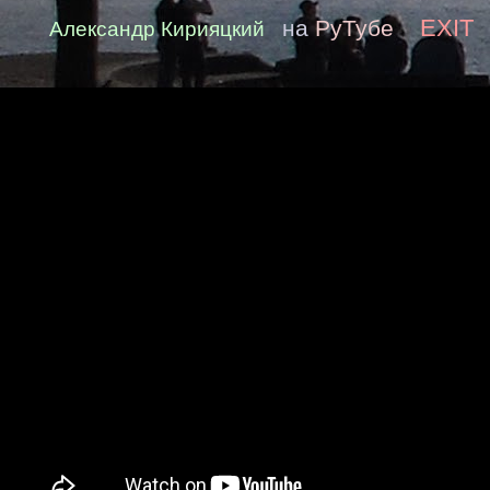
EXIT
на
РуТубе
Александр Кирияцкий