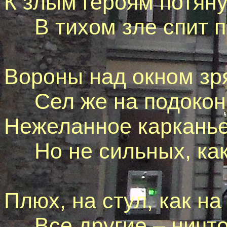
К злым героям потяну
В тихом зле спит по
Вороны над окном зря
Сел же на подоконн
Нежеланное карканье
Но не сильных, как 
Плюх, на стул, как на
Все другие – ничто