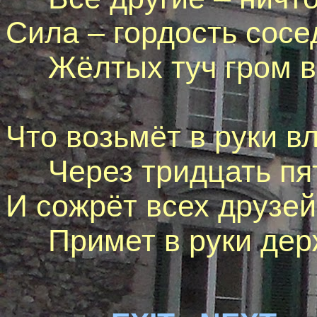
Сила – гордость сосе
Жёлтых туч гром в 
Что возьмёт в руки в
Через тридцать пять
И сожрёт всех друзей
Примет в руки держ