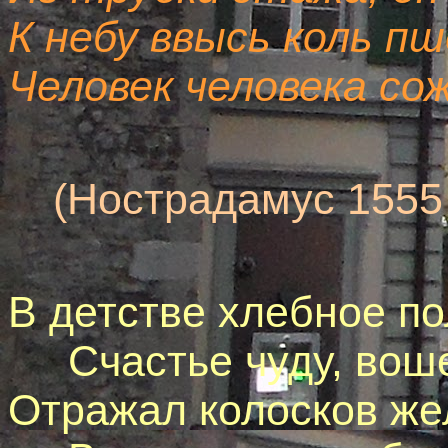
К небу ввысь коль пш
Человек человека со
(Нострадамус 1555 
В детстве хлебное по
Счастье чуду, воше
Отражал колосков же