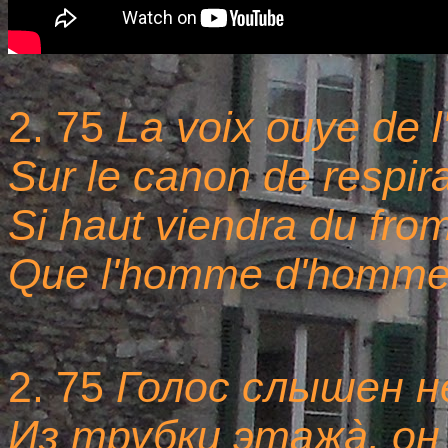
2. 75
La voix ouye de l
Sur le canon de respir
Si haut viendra du fro
Que l'homme d'homme 
2. 75
Голос слышен н
Из трубки этажà, он