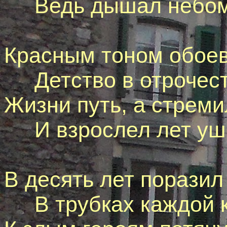
Ведь дышал небом 
Красным тоном обоев
Детство в отрочес
Жизни путь, а стремил
И взрослел лет уш
В десять лет поразил
В трубкax каждой к